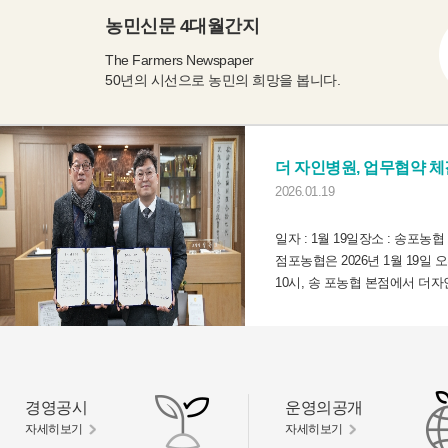
농민신문 4대월간지
The Farmers Newspaper
50년의 시선으로 농민의 희망을 봅니다.
더 자인병원, 업무협약 체
2026.01.19
일자 : 1월 19일장소 : 송포농협
점포농협은 2026년 1월 19일 
10시, 송 포농협 본점에서 더
원과 조합원 및 임직원의 건강 
과 복지 향상을 위한 업무협약
(MOU)을 체결했다. 이번 협약을
해 더 자인병원은 송포농협의 
원 건강검진 병원으로 ...
경영공시
운영의공개
자세히보기
자세히보기