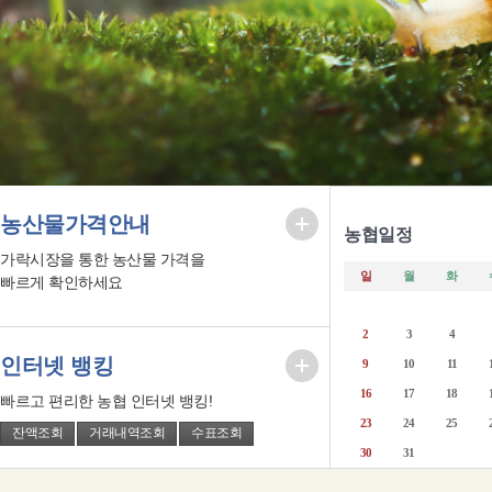
농산물가격안내
농협일정
가락시장을 통한 농산물 가격을
일
월
화
빠르게 확인하세요
2
3
4
인터넷 뱅킹
9
10
11
16
17
18
빠르고 편리한 농협 인터넷 뱅킹!
23
24
25
잔액조회
거래내역조회
수표조회
30
31